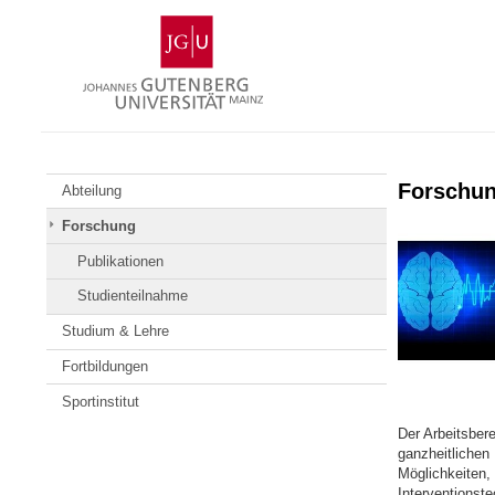
Zum
Johannes
Inhalt
Gutenberg-
springen
Universität
Mainz
Forschu
Abteilung
Forschung
Publikationen
Studienteilnahme
Studium & Lehre
Fortbildungen
Sportinstitut
Der Arbeitsbere
ganzheitlichen
Möglichkeiten,
Interventionste