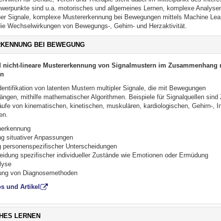
erpunkte sind u.a. motorisches und allgemeines Lernen, komplexe Analyse
her Signale, komplexe Mustererkennung bei Bewegungen mittels Machine Lea
die Wechselwirkungen von Bewegungs-, Gehirn- und Herzaktivität.
Bitte
KENNUNG BEI BEWEGUNG
Button
klicken,
d nicht-lineare Mustererkennung von Signalmustern im Zusammenhang 
um
Inhalt
n
zu
 Identifikation von latenten Mustern multipler Signale, die mit Bewegungen
erweitern
bzw.
en, mithilfe mathematischer Algorithmen. Beispiele für Signalquellen sind 
zu
äufe von kinematischen, kinetischen, muskulären, kardiologischen, Gehirn-, In
reduzieren
en.
nerkennung
g situativer Anpassungen
g personenspezifischer Unterscheidungen
eidung spezifischer individueller Zustände wie Emotionen oder Ermüdung
lyse
ung von Diagnosemethoden
os und Artikel
Bitte
HES LERNEN