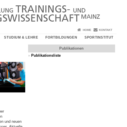
HOME
KONTAKT
STUDIUM & LEHRE
FORTBILDUNGEN
SPORTINSTITUT
Publikationen
»
Publikationsliste
ner
en
den und neuen
sses. Aktuelle