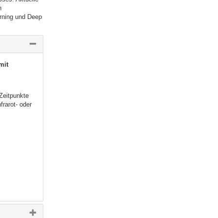
n
rning und Deep
mit
Zeitpunkte
frarot- oder