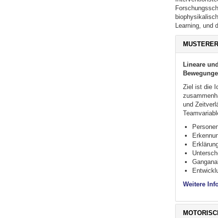
Forschungsschw
biophysikalisc
Learning, und 
MUSTERER
Lineare un
Bewegunge
Ziel ist die
zusammenhäng
und Zeitverl
Teamvariabl
Persone
Erkennun
Erklärun
Untersch
Gangana
Entwickl
Weitere Inf
MOTORISC